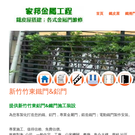
首頁
鐵皮屋
鐵捲
新竹竹東鐵門&鋁門
提供新竹竹東鋁門&鐵門施工裝設
為您客製化打造您的鐵、鋁門，專業金屬門，鍛造鐵門；電動鐵門製作安裝。
專業施工、值得信賴、免費估價。
服務對象: 公司、一般住宅、工廠、公家機關、餐廳、集合大樓、學校,社區。