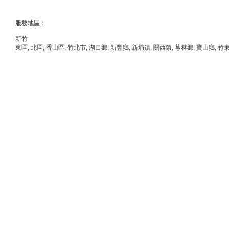
服務地區：
新竹
東區
,
北區
,
香山區
,
竹北市
,
湖口鄉
,
新豐鄉
,
新埔鎮
,
關西鎮
,
芎林鄉
,
寶山鄉
,
竹